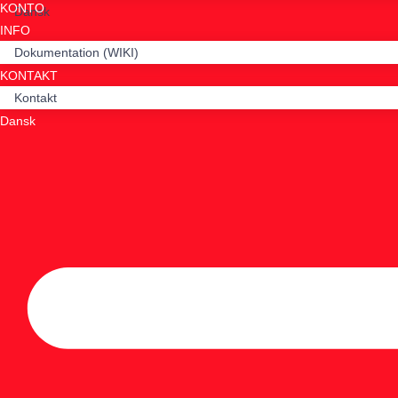
KONTO
Dansk
INFO
Dokumentation (WIKI)
KONTAKT
Kontakt
Dansk