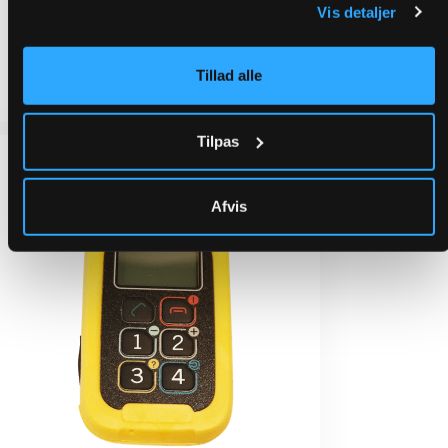
Vis detaljer
Personlarm Twig Protector Pro
Tillad alle
Utgått
Tilpas
Afvis