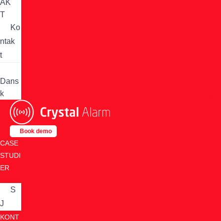
AK
T
Ko
ntak
t
Dans
k
Book demo
CASE
STUDI
ER
S
J
KONT