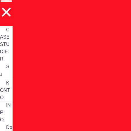
C
ASE
STU
DIE
R
S
J
K
ONT
O
IN
F
O
Do