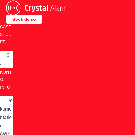
Skip
to
content
Book demo
CASE
STUDI
ER
S
J
KONT
O
INFO
Do
kume
ntatio
n
(WIKI