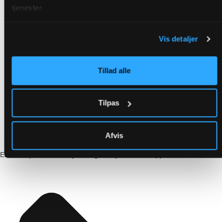
tjenester.
Vis detaljer
Tillad alle
Tilpas
Afvis
En sneakpeak av vår nya design i Crystal Alarm-appen