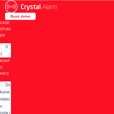
Skip
to
content
Book demo
CASE
STUDI
ER
S
J
KONT
O
INFO
Do
kume
ntatio
n
(WIKI