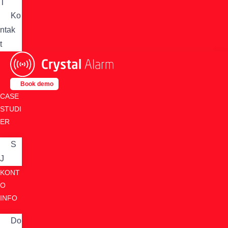
T
Ko
ntak
t
Book demo
CASE
STUDI
ER
S
J
KONT
O
INFO
Do