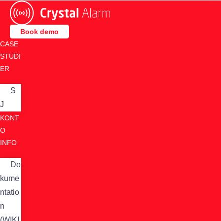
Skip
to
content
Book demo
CASE
STUDI
ER
S
J
KONT
O
INFO
Do
kume
ntatio
n
(WIKI