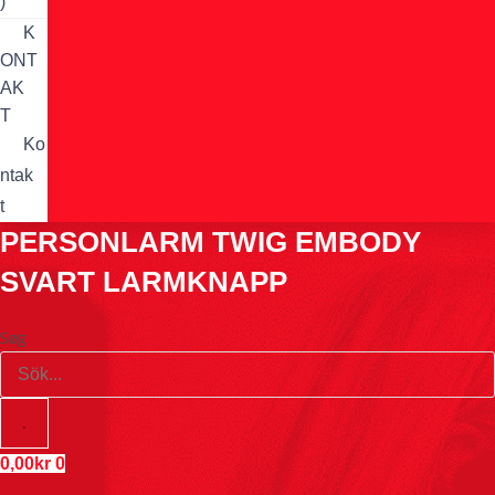
)
K
ONT
AK
T
Ko
ntak
t
PERSONLARM TWIG EMBODY
SVART LARMKNAPP
Søg
0,00
kr
0