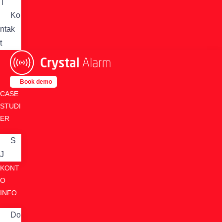
T
Ko
ntak
t
Book demo
CASE
STUDI
ER
S
J
KONT
O
INFO
Do